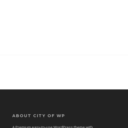
ABOUT CITY OF WP
A Premium easy-to-use WordPress theme with