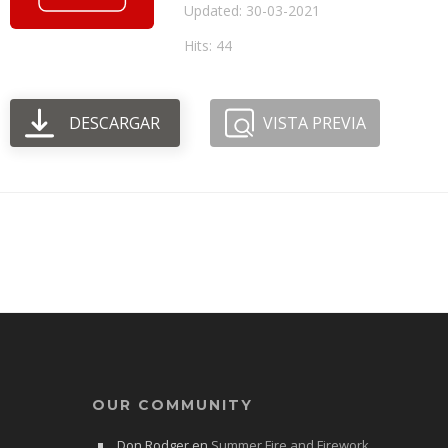
Updated: 30-03-2021
Hits: 44
DESCARGAR
VISTA PREVIA
OUR COMMUNITY
Don Rodger
en
Summer Fire and Firework