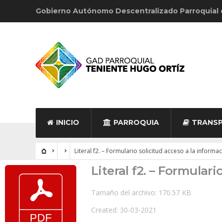
Gobierno Autónomo Descentralizado Parroquial
INICIO
PARROQUIA
TRANSP
Literal f2. – Formulario solicitud acceso a la informa
Literal f2. – Formular
Tamaño del archivo: 170.57 KB
Created: 30-03-2021