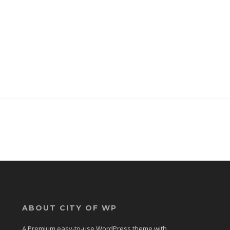
ABOUT CITY OF WP
A Premium easy-to-use WordPress theme with