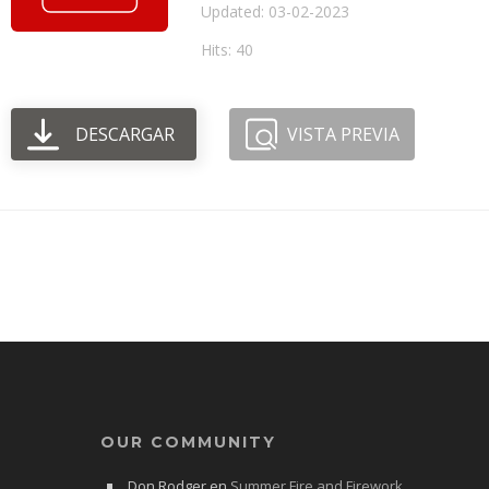
Updated: 03-02-2023
Hits: 40
DESCARGAR
VISTA PREVIA
OUR COMMUNITY
Don Rodger
en
Summer Fire and Firework