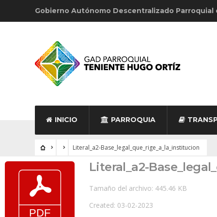
Gobierno Autónomo Descentralizado Parroquial
INICIO
PARROQUIA
TRANSP
Literal_a2-Base_legal_que_rige_a_la_institucion
Literal_a2-Base_legal
Tamaño del archivo: 445.46 KB
Created: 03-02-2023