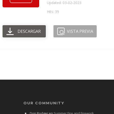
Updated: 03-02-2023
Hits: 39
DESCARGAR
VISTA PREVIA
OUR COMMUNITY
Don Rodger
en
Summer Fire and Firework