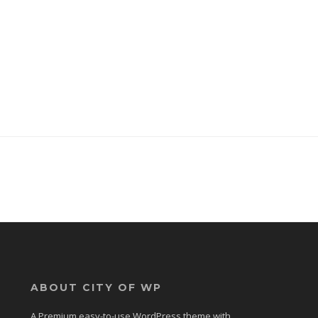
ABOUT CITY OF WP
A Premium easy-to-use WordPress theme with