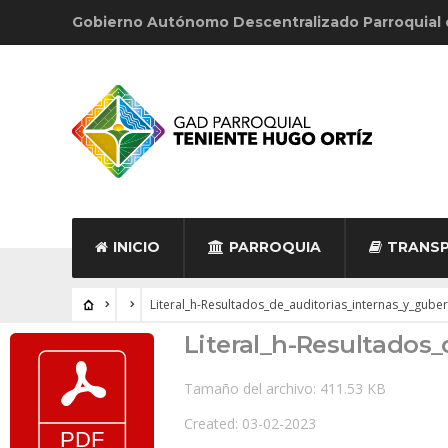
Gobierno Autónomo Descentralizado Parroquial
INICIO
PARROQUIA
TRANSP
Literal_h-Resultados_de_auditorias_internas_y_gub
Literal_h-Resultados
Tamaño del archivo: 411.53 KB
Created: 03-02-2023