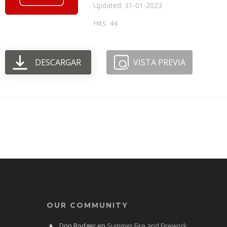
Updated: 31-01-2023
Hits: 44
DESCARGAR
VISTA PREVIA
OUR COMMUNITY
Don Rodger
en
Summer Fire and Firework