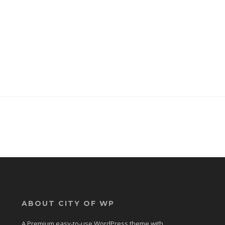
ABOUT CITY OF WP
A Premium easy-to-use WordPress theme with