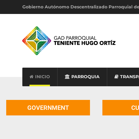
Gobierno Autónomo Descentralizado Parroquial d
INICIO
PARROQUIA
TRANSP
GOVERNMENT
CU