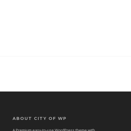
ABOUT CITY OF WP
A Premium easy-to-use WordPress theme with