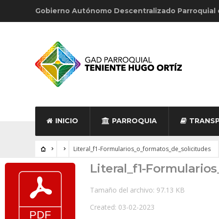
Gobierno Autónomo Descentralizado Parroquial
INICIO
PARROQUIA
TRANSP
Literal_f1-Formularios_o_formatos_de_solicitudes
Literal_f1-Formulario
Tamaño del archivo: 97.13 KB
Created: 03-02-2023