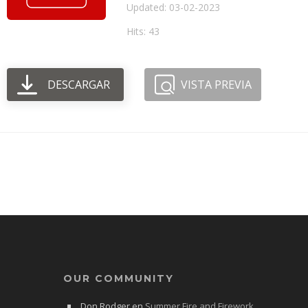
Updated: 03-02-2023
Hits: 43
DESCARGAR
VISTA PREVIA
OUR COMMUNITY
Don Rodger
en
Summer Fire and Firework