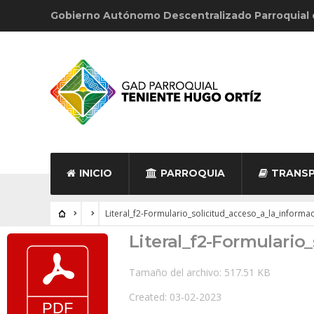
Gobierno Autónomo Descentralizado Parroquial
INICIO
PARROQUIA
TRANSP
Literal_f2-Formulario_solicitud_acceso_a_la_informa
Literal_f2-Formulario
Tamaño del archivo: 517.51 KB
Created: 03-02-2023