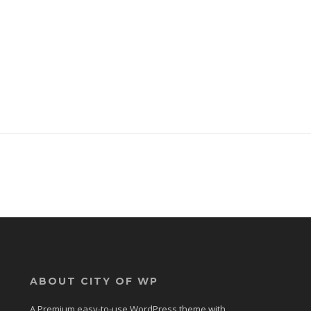
ABOUT CITY OF WP
A Premium easy-to-use WordPress theme with