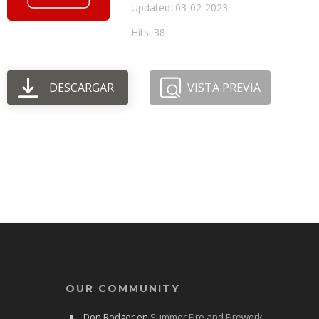
Updated: 03-02-2023
Hits: 38
DESCARGAR
VISTA PREVIA
OUR COMMUNITY
Don Rodger
en
Summer Fire and Firework