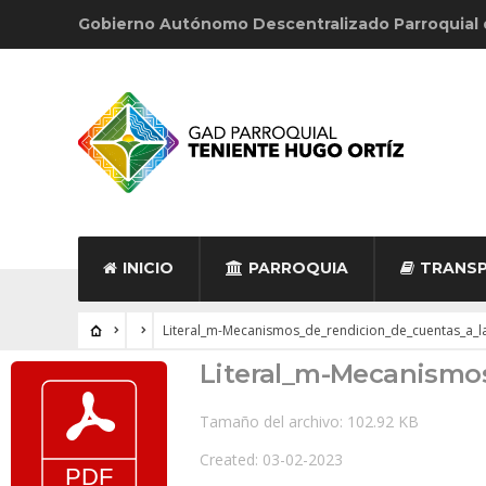
Gobierno Autónomo Descentralizado Parroquial
INICIO
PARROQUIA
TRANSP
Literal_m-Mecanismos_de_rendicion_de_cuentas_a_l
Literal_m-Mecanismo
Tamaño del archivo: 102.92 KB
Created: 03-02-2023