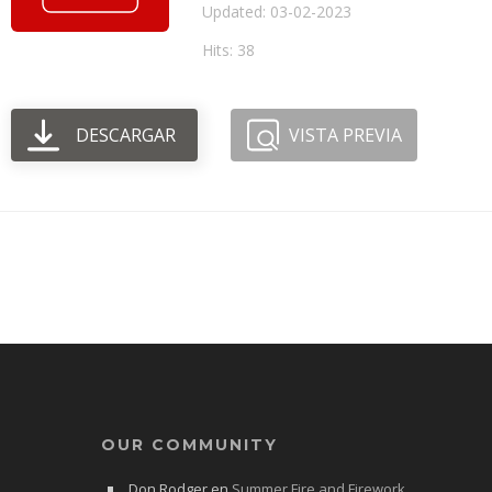
Updated: 03-02-2023
Hits: 38
DESCARGAR
VISTA PREVIA
OUR COMMUNITY
Don Rodger
en
Summer Fire and Firework