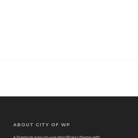
ABOUT CITY OF WP
A Premium easy-to-use WordPress theme with