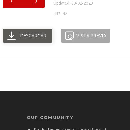
Updated: 03-02-2023
Hits: 42
DESCARGAR
VISTA PREVIA
OUR COMMUNITY
Don Rodger
en
Summer Fire and Firework