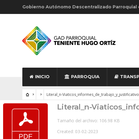
Gobierno Autónomo Descentralizado Parroquial
INICIO
PARROQUIA
TRANSP
Literal_n-Viaticos_informes_de_trabajo_y_justificativ
Literal_n-Viaticos_in
Tamaño del archivo: 106.98 KB
Created: 03-02-2023