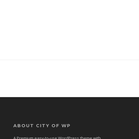
ABOUT CITY OF WP
A Premium easy-to-use WordPress theme with