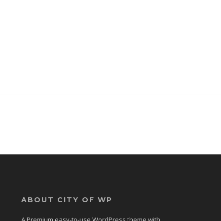
ABOUT CITY OF WP
A Premium easy-to-use WordPress theme with