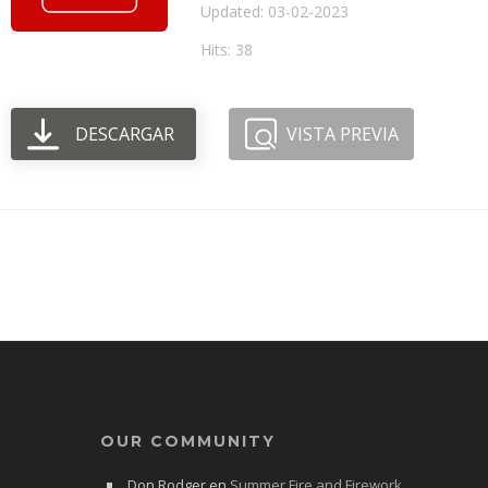
Updated: 03-02-2023
Hits: 38
DESCARGAR
VISTA PREVIA
OUR COMMUNITY
Don Rodger
en
Summer Fire and Firework