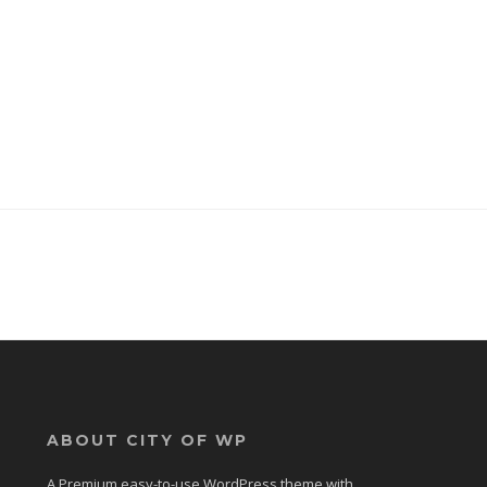
ABOUT CITY OF WP
A Premium easy-to-use WordPress theme with