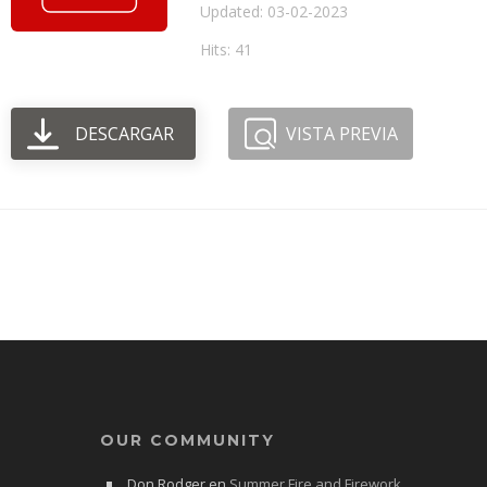
Updated: 03-02-2023
Hits: 41
DESCARGAR
VISTA PREVIA
OUR COMMUNITY
Don Rodger
en
Summer Fire and Firework