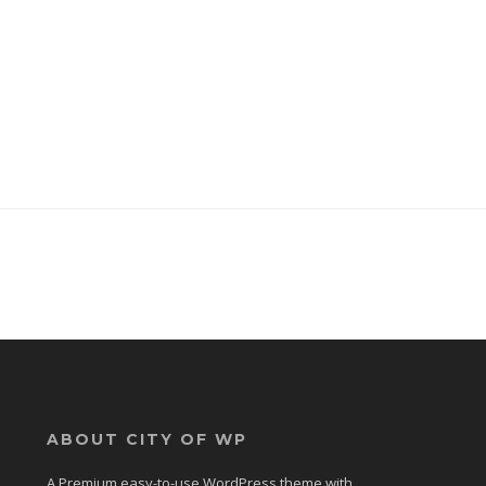
ABOUT CITY OF WP
A Premium easy-to-use WordPress theme with