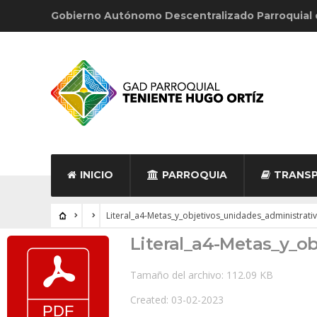
Gobierno Autónomo Descentralizado Parroquial
INICIO
PARROQUIA
TRANSP
Literal_a4-Metas_y_objetivos_unidades_administrati
Literal_a4-Metas_y_o
Tamaño del archivo: 112.09 KB
Created: 03-02-2023