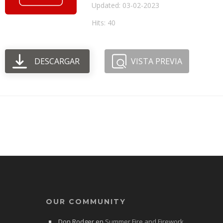
Updated: 03-02-2023
Hits: 40
DESCARGAR
VISTA PREVIA
OUR COMMUNITY
Don Rodger
en
Summer Fire and Firework